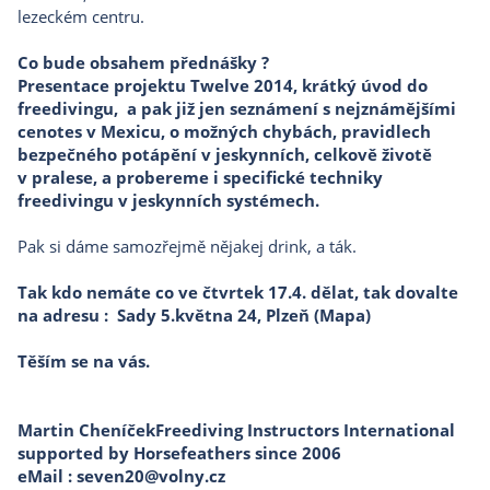
lezeckém centru.
Co bude obsahem přednášky ?
Presentace projektu
Twelve
2014, krátký úvod do
freedivingu, a pak již jen seznámení s nejznámějšími
cenotes v Mexicu, o možných chybách, pravidlech
bezpečného potápění v jeskynních, celkově životě
v pralese, a probereme i specifické techniky
freedivingu v jeskynních systémech.
Pak si dáme samozřejmě nějakej drink, a ták.
Tak kdo nemáte co ve čtvrtek 17.4. dělat, tak dovalte
na adresu : Sady 5.května 24, Plzeň (
Mapa
)
Těším se na vás.
Martin Cheníček
Freediving Instructors Internatio
nal
supported by Horsefeathers since 2006
eMail :
seven20@volny.cz