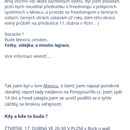
Ahoj všichni lidi okolo zážitkových výletů. Byl jsem požádán,
jestli bych neudělal přednášku o freedivingu v jeskynních
systémech v Mexicu, a protože se freedivingem v temných,
úzkých, černých dírách zabývám již roky, dám této obsesi
volný průběh na přednášce 17. dubna v Plzni. : )
Dorazíte ?
Bude Mexico, cenotes.
Fotky, videjka, a mnoho legrace.
Více informací vevnitř….
Tak jsem byl v tom
Mexicu
, o čemž jsem napsal poměrně
obsáhlý report tady nedávno na Pimpyourlife.cz. Jsem zpět
14 dní a hned zatepla jsem se uvolil podělit se o tyhle
zážitky se širokou veřejností.
Kdy a kde to bude ?
ČTVRTEK, 17. DUBNA VE 20:30 V PLZNI v Rock n wall