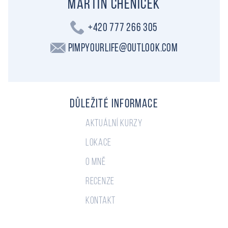
Martin Cheníček
+420 777 266 305
PimpYourLife@outlook.com
Důležité informace
Aktuální kurzy
Lokace
O mně
Recenze
Kontakt