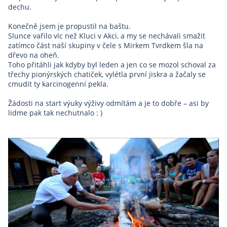
dechu.
Konečně jsem je propustil na baštu.
Slunce vařilo víc než Kluci v Akci, a my se nechávali smažit
zatímco část naší skupiny v čele s Mirkem Tvrdkem šla na
dřevo na oheň.
Toho přitáhli jak kdyby byl leden a jen co se mozol schoval za
třechy pionýrských chatiček, vylétla první jiskra a žačaly se
cmudit ty karcinogenní pekla.
Žádosti na start výuky výživy odmítám a je to dobře – asi by
lidme pak tak nechutnalo : )