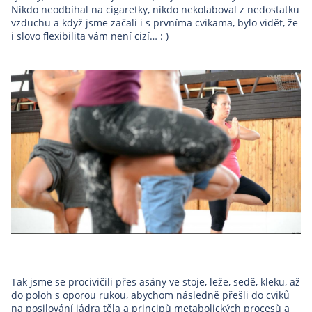
Nikdo neodbíhal na cigaretky, nikdo nekolaboval z nedostatku
vzduchu a když jsme začali i s prvníma cvikama, bylo vidět, že
i slovo flexibilita vám není cizí… : )
Tak jsme se procivičili přes asány ve stoje, leže, sedě, kleku, až
do poloh s oporou rukou, abychom následně přešli do cviků
na posilování jádra těla a principů metabolických procesů a