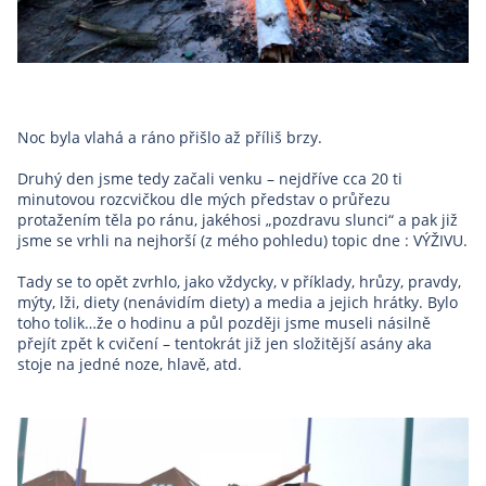
Noc byla vlahá a ráno přišlo až příliš brzy.
Druhý den jsme tedy začali venku – nejdříve cca 20 ti
minutovou rozcvičkou dle mých představ o průřezu
protažením těla po ránu, jakéhosi „pozdravu slunci“ a pak již
jsme se vrhli na nejhorší (z mého pohledu) topic dne : VÝŽIVU.
Tady se to opět zvrhlo, jako vždycky, v příklady, hrůzy, pravdy,
mýty, lži, diety (nenávidím diety) a media a jejich hrátky. Bylo
toho tolik…že o hodinu a půl později jsme museli násilně
přejít zpět k cvičení – tentokrát již jen složitější asány aka
stoje na jedné noze, hlavě, atd.