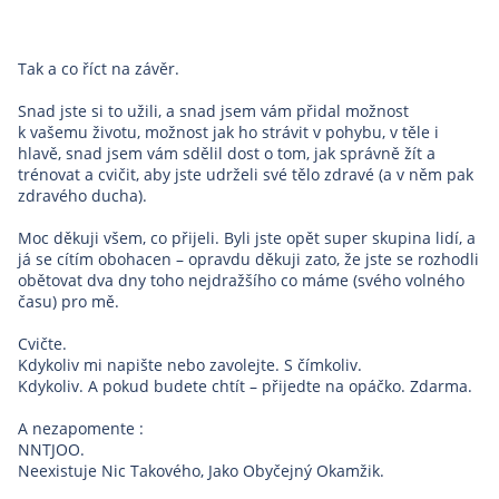
Tak a co říct na závěr.
Snad jste si to užili, a snad jsem vám přidal možnost
k vašemu životu, možnost jak ho strávit v pohybu, v těle i
hlavě, snad jsem vám sdělil dost o tom, jak správně žít a
trénovat a cvičit, aby jste udrželi své tělo zdravé (a v něm pak
zdravého ducha).
Moc děkuji všem, co přijeli. Byli jste opět super skupina lidí, a
já se cítím obohacen – opravdu děkuji zato, že jste se rozhodli
obětovat dva dny toho nejdražšího co máme (svého volného
času) pro mě.
Cvičte.
Kdykoliv mi napište nebo zavolejte. S čímkoliv.
Kdykoliv. A pokud budete chtít – přijedte na opáčko. Zdarma.
A nezapomente :
NNTJOO.
Neexistuje Nic Takového, Jako Obyčejný Okamžik.