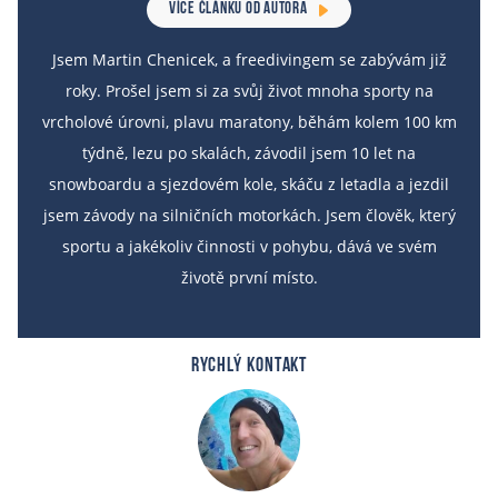
VÍCE ČLÁNKU OD AUTORA
Jsem Martin Chenicek, a freedivingem se zabývám již
roky. Prošel jsem si za svůj život mnoha sporty na
vrcholové úrovni, plavu maratony, běhám kolem 100 km
týdně, lezu po skalách, závodil jsem 10 let na
snowboardu a sjezdovém kole, skáču z letadla a jezdil
jsem závody na silničních motorkách. Jsem člověk, který
sportu a jakékoliv činnosti v pohybu, dává ve svém
životě první místo.
RYCHLÝ KONTAKT