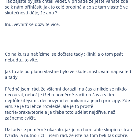
Tak zajisté by jste chtěli vědět, v případě že ještě váháte zda
se k nám přihlásit, jak to celé probíhá a co se tam vlastně ve
skutečnosti děje, že ano ?
Inu, vevnitř se dozvíte více.
Co na kurzu nabízíme, se dočtete tady : (
link
) a o tom psát
nebudu…to víte.
Jak to ale od plánu vlastně bylo ve skutečnosti, vám napíši ted
a tady.
Předně jsem rád, že všichni dorazili na čas a nikde se nikdo
necoural, neboť je třeba poměrně začít na čas a s tím
nejdůležitějším : dechovými technikami a jejich principy. Zde
vím, že je to lehce rozvleklé, ale je to prostě
teorie/praxe/teorie a je třeba toto udělat nejdříve, než
začneme cvičit.
Už tady se poměrně ukázalo, jak je na tom tahle skupina stran
fyzičky, a nutno říct – jsem rád, že jste na tom byli tak dobře.