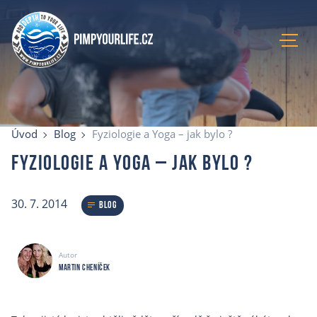
Úvod
Aktuální kurzy
Úvod
Blog
Fyziologie a Yoga – jak bylo ?
Lokace
Fyziologie a Yoga – jak bylo ?
Recenze
Blog
30. 7. 2014
O mně
Blog
E-shop
Kontakty
Autor
Martin Cheníček