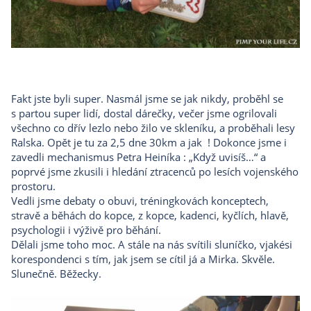
Fakt jste byli super. Nasmál jsme se jak nikdy, proběhl se
s partou super lidí, dostal dárečky, večer jsme ogrilovali
všechno co dřív lezlo nebo žilo ve skleníku, a proběhali lesy
Ralska. Opět je tu za 2,5 dne 30km a jak ! Dokonce jsme i
zavedli mechanismus Petra Heiníka : „Když uvisíš…“ a
poprvé jsme zkusili i hledání ztracenců po lesích vojenského
prostoru.
Vedli jsme debaty o obuvi, tréningkovách konceptech,
stravě a běhách do kopce, z kopce, kadenci, kyčlích, hlavě,
psychologii i výživě pro běhání.
Dělali jsme toho moc. A stále na nás svítili sluníčko, vjakési
korespondenci s tím, jak jsem se cítil já a Mirka. Skvěle.
Slunečně. Běžecky.