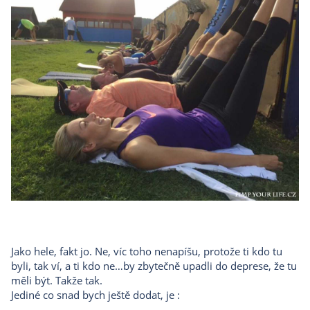
Jako hele, fakt jo. Ne, víc toho nenapíšu, protože ti kdo tu
byli, tak ví, a ti kdo ne…by zbytečně upadli do deprese, že tu
měli být. Takže tak.
Jediné co snad bych ještě dodat, je :