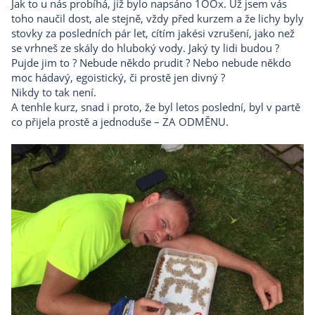
Jak to u nás probíhá, již bylo napsáno 1OOx. Už jsem vás
toho naučil dost, ale stejně, vždy před kurzem a že lichy byly
stovky za posledních pár let, cítím jakési vzrušení, jako než
se vrhneš ze skály do hluboký vody. Jaký ty lidi budou ?
Pujde jim to ? Nebude někdo prudit ? Nebo nebude někdo
moc hádavý, egoistický, či prostě jen divný ?
Nikdy to tak není.
A tenhle kurz, snad i proto, že byl letos poslední, byl v partě
co přijela prostě a jednoduše – ZA ODMĚNU.