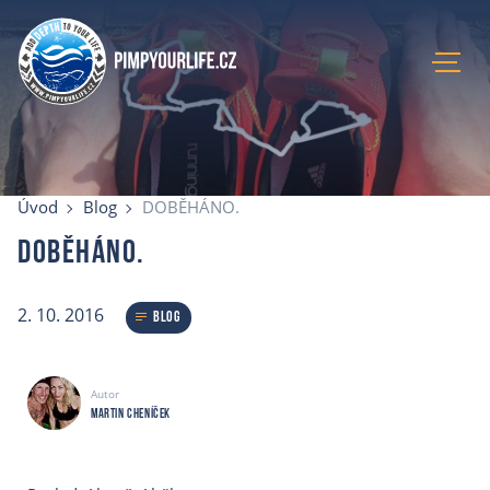
Úvod
Aktuální kurzy
Úvod
Blog
DOBĚHÁNO.
Lokace
DOBĚHÁNO.
Recenze
Blog
2. 10. 2016
O mně
Blog
E-shop
Kontakty
Autor
Martin Cheníček