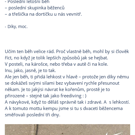
- Poslední letošní běh
– poslední skupinka běženců
– a třešička na dortíčku u nás vevnitř.
- Díky, moc.
Učím ten běh velice rád. Proč vlastně běh, mohl by si člověk
říct, no když je tolik lepších způsobů jak se hejbat.
V posteli, na károšce, nebo třeba v autě či na kole.
Inu, jako, jasně, je to tak.
Ale jen běh, ti přidá lehkost v hlavě – protože jen díky němu
se dokážeš svými silami bez vybavení rychle přesunout
někam. Je to jakýsi návrat ke kořenům, prostě je to
přirozené – stejně tak jako freediving : )
A návykové, když to děláš správně tak i zdravé. A s lehkostí.
A k tomuto mottu kempu jsme si tu s dvaceti běžencema
směřovali poslední tři dny.