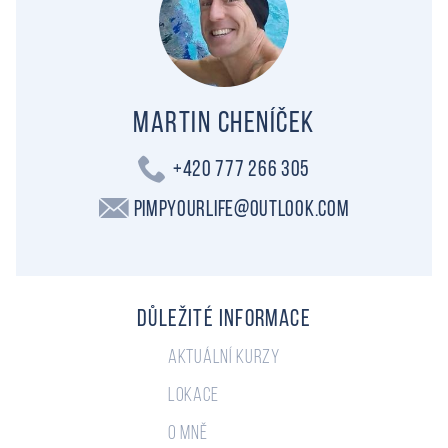
Martin Cheníček
+420 777 266 305
PimpYourLife@outlook.com
Důležité informace
Aktuální kurzy
Lokace
O mně