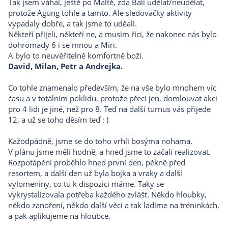
Tak jsem váhal, ještě po Maltě, zda Bali udělat/neudělat,
protože Agung tohle a tamto. Ale sledovačky aktivity
vypadaly dobře, a tak jsme to uděali.
Někteří přijeli, někteří ne, a musím říci, že nakonec nás bylo
dohromady 6 i se mnou a Miri.
A bylo to neuvěřitelně komfortně boží.
David, Milan, Petr a Andrejka.
Co tohle znamenalo především, že na vše bylo mnohem víc
času a v totálním poklidu, protože přeci jen, domlouvat akci
pro 4 lidi je jiné, než pro 8. Teď na další turnus vás přijede
12, a už se toho děsím teď : )
Kažodpádně, jsme se do toho vrhli bosýma nohama.
V plánu jsme měli hodně, a hned jsme to začali realizovat.
Rozpotápění proběhlo hned první den, pěkně před
resortem, a další den už byla bojka a vraky a další
vylomeniny, co tu k dispozici máme. Taky se
vykrystalizovala potřeba každého zvlášt. Někdo hloubky,
někdo zanoření, někdo další věci a tak ladíme na tréninkách,
a pak aplikujeme na hloubce.