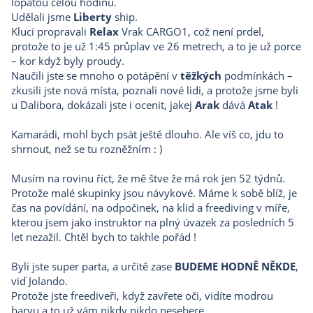
lopatou celou hodinu.
Udělali jsme
Liberty
ship.
Kluci propravali
Relax
Vrak CARGO1, což není prdel,
protože to je už 1:45 průplav ve 26 metrech, a to je už porce
– kor když byly proudy.
Naučili jste se mnoho o potápění v
těžkých
podmínkách –
zkusili jste nová místa, poznali nové lidi, a protože jsme byli
u Dalibora, dokázali jste i ocenit, jakej
Arak
dává
Atak
!
Kamarádi, mohl bych psát ještě dlouho. Ale víš co, jdu to
shrnout, než se tu rozněžním : )
Musím na rovinu říct, že mě štve že má rok jen 52 týdnů.
Protože malé skupinky jsou návykové. Máme k sobě blíž, je
čas na povídání, na odpočinek, na klid a freediving v míře,
kterou jsem jako instruktor na plný úvazek za posledních 5
let nezažil. Chtěl bych to takhle pořád !
Byli jste super parta, a určitě zase
BUDEME HODNĚ NĚKDE
,
viď Jolando.
Protože jste freediveři, když zavřete oči, vidíte modrou
barvu a to už vám nikdy nikdo nesebere.