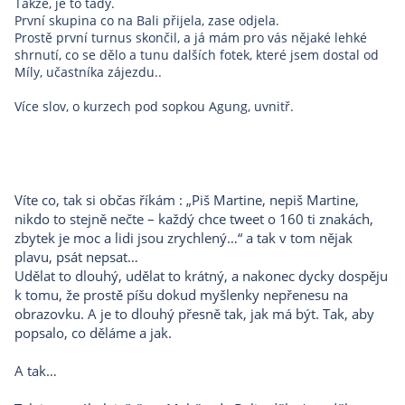
Takže, je to tady.
První skupina co na Bali přijela, zase odjela.
Prostě první turnus skončil, a já mám pro vás nějaké lehké
shrnutí, co se dělo a tunu dalších fotek, které jsem dostal od
Míly, učastníka zájezdu..
Více slov, o kurzech pod sopkou Agung, uvnitř.
Víte co, tak si občas říkám : „
Piš Martine, nepiš Martine,
nikdo to stejně nečte – každý chce tweet o 160 ti znakách,
zbytek je moc a lidi jsou zrychlený…“
a tak v tom nějak
plavu, psát nepsat…
Udělat to dlouhý, udělat to krátný, a nakonec dycky dospěju
k tomu, že prostě píšu dokud myšlenky nepřenesu na
obrazovku. A je to dlouhý přesně tak, jak má být. Tak, aby
popsalo, co děláme a jak.
A tak…