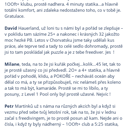
1OOft+ klubu, prostě nadhera. 4 minuty statika…a hlavně
totální komfort, ani zdaleka nedostaženo toho, co v tobě je.
Gratulace.
David
Hauerland, už loni tu s námi byl a pořád se zlepšuje –
v poklidu tam sázíme 25+ a nakonec i krásných 32 jakožto
moc hezké PB. Letos v Chorvatsku jsme taky udělali kus
práce, ale teprve ted a tady to celé sedlo dohromady, prostě
jsi to tam poskládal jak puzzle a je z tebe freediver. Jes !
Milane
, teda, na to že jsi kuřák počkej…kolik…45 let, tak to
je prostě užasný co jsi předvedl. 2O+ a 4+ statika, a hlavně
pořád v pohodě, klidu, a POKOŘE – necháváš oceán aby
dělal co má, a ty se přizpůsobuješ, nic nelámeš přes koleno
a tak to má být, kamaráde. Prostě se mi to líbilo, a ty
posuny, z Level 1 Pool only byl prostě užasné. Nejvíc !
Petr
Martínků už s náma na různých akcích byl a když si
vezmu před sebe tvůj letošní rok, tak na to, že jsi v lednu
začal s freedivingem, je to prostě posun až kam. Nejde ani o
čísla, i když ty byly nádherný – 1OOft+ club a 5:25 statika,