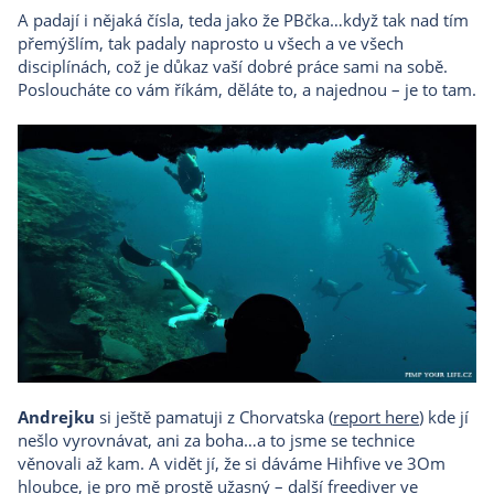
A padají i nějaká čísla, teda jako že PBčka…když tak nad tím
přemýšlím, tak padaly naprosto u všech a ve všech
disciplínách, což je důkaz vaší dobré práce sami na sobě.
Posloucháte co vám říkám, děláte to, a najednou – je to tam.
Andrejku
si ještě pamatuji z Chorvatska (
report here
) kde jí
nešlo vyrovnávat, ani za boha…a to jsme se technice
věnovali až kam. A vidět jí, že si dáváme Hihfive ve 3Om
hloubce, je pro mě prostě užasný – další freediver ve