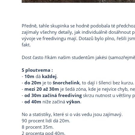
Předně, tahle skupinka se hodně podobala té předchozí
zajímaly všechny detaily, jak individuálně dosáhnout p
vývoje ve freedivingu mají. Dotazů bylo plno, řešili jsme
fakt.
Dost často říkám našim studentům jakési (samozřejmě sp
S ploutvema :
-
10m
dá
každej
.
-
do 20m
je to
šnorchelink
, to dají i šílenci bez kurzu.
-
mezi 20 až 30m
je šedá zóna, kde je nejvíce chyb, n
-
od 30m začíná freediving
skrzu nutnost u většiny p
-
od 40m
níže začíná
výkon
.
No a statistiky, které si o vás vedu jsou zajímavý.
90 procent lidí dá 20m.
8 procent 35m.
2 procenta pod 40m.