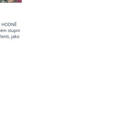
vdu HODNĚ
sném stupni
lenti, jako