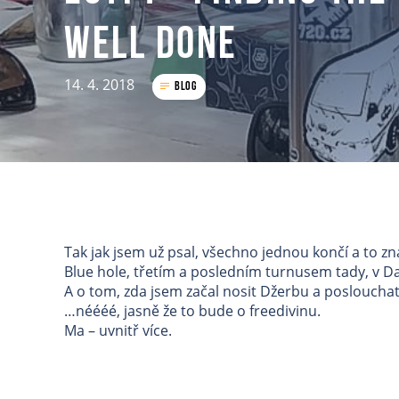
well done
14. 4. 2018
Blog
Tak jak jsem už psal, všechno jednou končí a to 
Blue hole, třetím a posledním turnusem tady, v D
A o tom, zda jsem začal nosit Džerbu a poslouchat
…néééé, jasně že to bude o freedivinu.
Ma – uvnitř více.