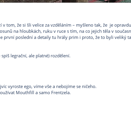
 v tom, že si šli velice za vzděláním – myšleno tak, že je opra
osunů na hloubkách, ruku v ruce s tím, na co jejich těla v souča
 první poslední a detaily tu hrály prim i proto, že to byli veliký ta
íš legrační, ale platné) rozdělení.
ejvíc vyroste ego, víme vše a nebojíme se ničeho.
oužívat Mouthfill a samo Frentzela.