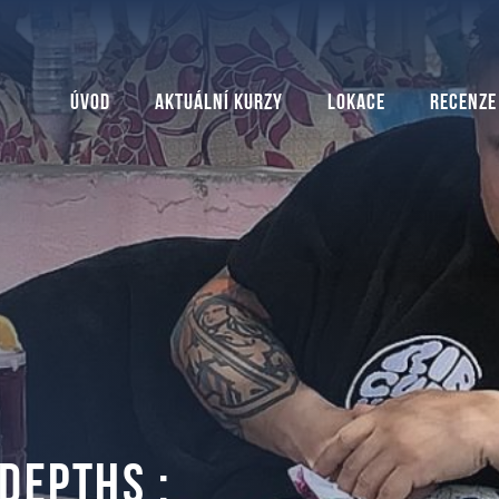
Úvod
Aktuální kurzy
Lokace
Recenze
 Depths :