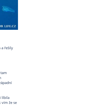
 a řešily
o tam
h
 západní
líbila
k vím že se