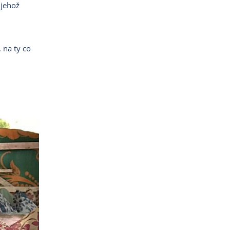
 jehož
 na ty co