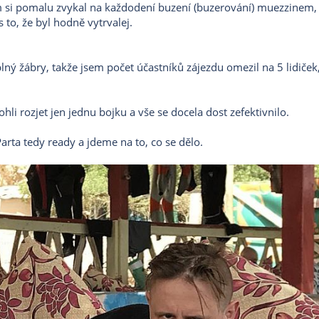
m si pomalu zvykal na každodení buzení (buzerování) muezzinem,
to, že byl hodně vytrvalej.
lný žábry, takže jsem počet účastníků zájezdu omezil na 5 lidiček,
i rozjet jen jednu bojku a vše se docela dost zefektivnilo.
Parta tedy ready a jdeme na to, co se dělo.