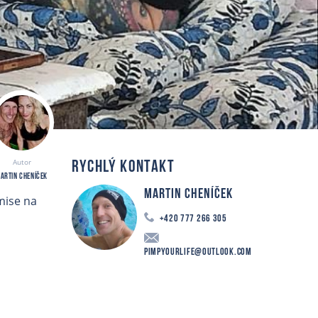
Autor
RYCHLÝ KONTAKT
artin Cheníček
Martin Cheníček
mise na
+420 777 266 305
PimpYourLife@outlook.com