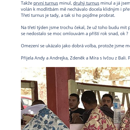
Takže
první turnus
minul,
druhý turnus
minul a já jse
volán k modlitbám mě nechávalo docela klidným i přes 
Třetí turnus je tady, a tak si ho pojďme probrat.
Na třetí týden jsme trochu čekal, že už toho budu mít p
se nedostalo se moc omlouvám a příští rok snad, ok ?
Omezení se ukázalo jako dobrá volba, protože jsme mohl
Přijela Andy a Andrejka, Zdeněk a Míra s Ivčou z Bali. 