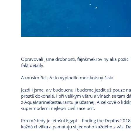
Opravovali jsme drobnosti, fajnšmekroviny aka pozici pr
fakt detaily.
A musím říct, že to vyplodilo moc krásný čísla.
Jezdili jsme, a v budoucnu i budeme jezdit už pouze na 
prostě dokonalé. I při velikým větru a vlnách se tam d
z AquaMarineRestaurantu je úžasnej. A celkově o lidsk
supermoderní nejlepší civilizace učit.
Pro mě tedy je letošní Egypt – finding the Depths 2018 u
každá chvilka a pamatuju si jednoho každého z vás. Dali 