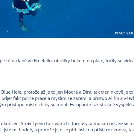
stů na laně ve Freefallu, obrátky bokem na plate, točily se videa
Blue Hole, protože až je to jen Modrá a Díra, tak tréninkově je t
á odjet fakt porce práce a myslím že zázemí a přístup Aliho a všec
ým přístupu místních by se mohli Evropani z tak strašně vyspělé
končen. Strávil jsem tu s vámi tři turnusy, a musím říct, že se mi 
jste mi hodně, a protože jste se přihlásili na příští rok znova, ta