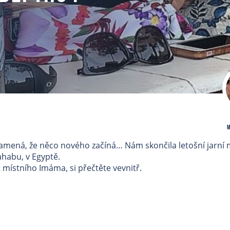
M
znamená, že něco nového začíná… Nám skončila letošní jarní 
ahabu, v Egyptě.
 místního Imáma, si přečtěte vevnitř.