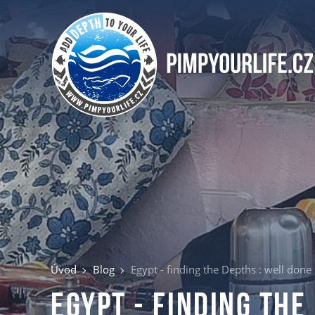
Úvod
Blog
Egypt - finding the Depths : well done
Egypt - finding the