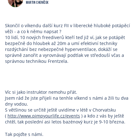
Martin Cheníček
Skončil o víkendu další kurz FII v liberecké hluboké potápěcí
věži - a co k němu napsat ?
10 lidí, 10 nových freediverů kteří teď již ví, jak se potápět
bezpečně do hloubek až 20m a umí efektivní techniky
rozdýchání bez nebezpečné hyperventilace, dokáží se
správně zanořit a vyrovnávají podtlak ve středouší včas a
správnou technikou Frentzela.
Víc si jako instruktor nemohu přát.
Jsem rád že jste přijeli na tenhle víkend s námi a žili tu dva
dny vodou.
S většinou se určitě ještě uvidíme v létě v Chorvatsku
(
http://www.pimpyourlife.cz/events
) a kdo z vás by ještě
chtěl, tak poslední asi letos bazénový kurz je 9-10 března.
Tak pojďte s námi.