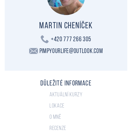
Martin Cheníček
+420 777 266 305
PimpYourLife@outlook.com
Důležité informace
Aktuální kurzy
Lokace
O mně
Recenze