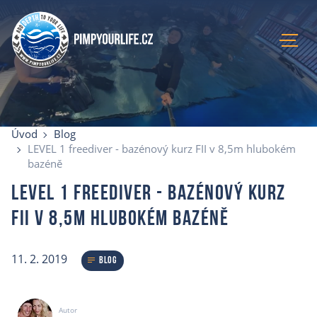
Úvod
Aktuální kurzy
Úvod
Blog
Lokace
LEVEL 1 freediver - bazénový kurz FII v 8,5m hlubokém
Recenze
bazéně
Blog
LEVEL 1 freediver - bazénový kurz
O mně
FII v 8,5m hlubokém bazéně
E-shop
Kontakty
11. 2. 2019
Blog
Autor