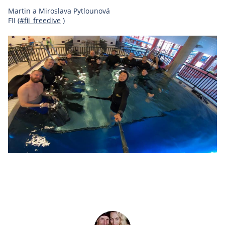
Martin a Miroslava Pytlounová
FII (
#fii_freedive
)