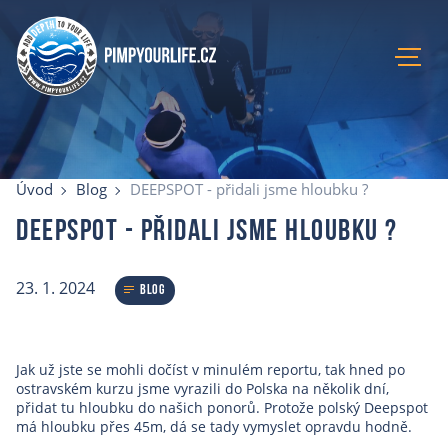
Úvod
Aktuální kurzy
Úvod
Blog
DEEPSPOT - přidali jsme hloubku ?
Lokace
DEEPSPOT - přidali jsme hloubku ?
Recenze
Blog
23. 1. 2024
O mně
Blog
E-shop
Kontakty
Jak už jste se mohli dočíst v minulém reportu, tak hned po
ostravském kurzu jsme vyrazili do Polska na několik dní,
přidat tu hloubku do našich ponorů. Protože polský Deepspot
má hloubku přes 45m, dá se tady vymyslet opravdu hodně.