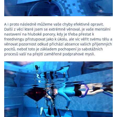
A i proto následně můžeme vaše chyby efektivně opravit.
Další z věcí které jsem se extrémně věnoval, je vaše mentální
nastavení na hluboké ponory, kdy je třeba přestat k
freedivingu přistupovat jako k úkolu, ale víc věřit svému tělu a
věnovat pozornost odkud přichází absence vašich příjemných
pocitů, neboť toto je základem pochopení jo sabotážních
procesů vaší na přejití zaměřené podprahové mysli.