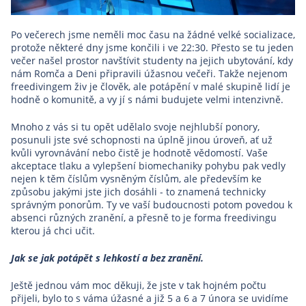
Po večerech jsme neměli moc času na žádné velké socializace,
protože některé dny jsme končili i ve 22:30. Přesto se tu jeden
večer našel prostor navštívit studenty na jejich ubytování, kdy
nám Romča a Deni připravili úžasnou večeři. Takže nejenom
freedivingem živ je člověk, ale potápění v malé skupině lidí je
hodně o komunitě, a vy jí s námi budujete velmi intenzivně.
Mnoho z vás si tu opět udělalo svoje nejhlubší ponory,
posunuli jste své schopnosti na úplně jinou úroveň, ať už
kvůli vyrovnávání nebo čistě je hodnotě vědomostí. Vaše
akceptace tlaku a vylepšení biomechaniky pohybu pak vedly
nejen k těm číslům vysněným číslům, ale především ke
způsobu jakými jste jich dosáhli - to znamená technicky
správným ponorům. Ty ve vaší budoucnosti potom povedou k
absenci různých zranění, a přesně to je forma freedivingu
kterou já chci učit.
Jak se jak potápět s lehkostí a bez zranění.
Ještě jednou vám moc děkuji, že jste v tak hojném počtu
přijeli, bylo to s váma úžasné a již 5 a 6 a 7 února se uvidíme