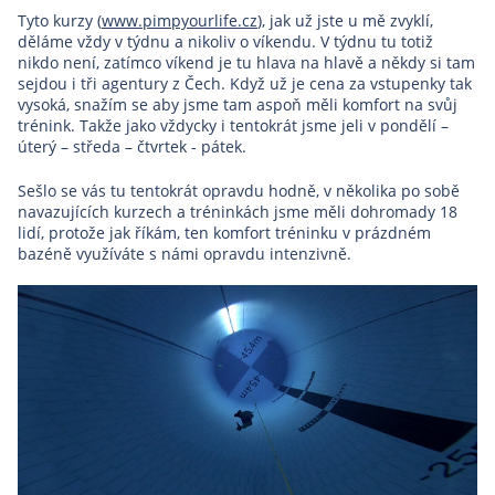
Tyto kurzy (
www.pimpyourlife.cz
), jak už jste u mě zvyklí,
děláme vždy v týdnu a nikoliv o víkendu. V týdnu tu totiž
nikdo není, zatímco víkend je tu hlava na hlavě a někdy si tam
sejdou i tři agentury z Čech. Když už je cena za vstupenky tak
vysoká, snažím se aby jsme tam aspoň měli komfort na svůj
trénink. Takže jako vždycky i tentokrát jsme jeli v pondělí –
úterý – středa – čtvrtek - pátek.
Sešlo se vás tu tentokrát opravdu hodně, v několika po sobě
navazujících kurzech a tréninkách jsme měli dohromady 18
lidí, protože jak říkám, ten komfort tréninku v prázdném
bazéně využíváte s námi opravdu intenzivně.