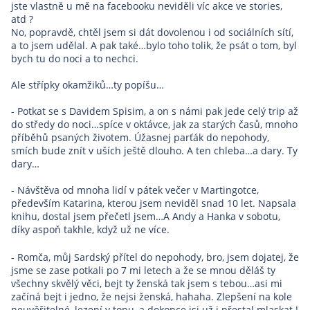
jste vlastně u mě na facebooku neviděli víc akce ve stories,
atd ?
No, popravdě, chtěl jsem si dát dovolenou i od sociálních sítí,
a to jsem udělal. A pak také…bylo toho tolik, že psát o tom, byl
bych tu do noci a to nechci.
Ale střípky okamžiků…ty popíšu…
- Potkat se s Davidem Spisim, a on s námi pak jede celý trip až
do středy do noci…spíce v oktávce, jak za starých časů, mnoho
příběhů psaných životem. Úžasnej parťák do nepohody,
smích bude znít v uších ještě dlouho. A ten chleba…a dary. Ty
dary…
- Návštěva od mnoha lidí v pátek večer v Martingotce,
především Katarina, kterou jsem neviděl snad 10 let. Napsala
knihu, dostal jsem přečetl jsem…A Andy a Hanka v sobotu,
díky aspoň takhle, když už ne více.
- Romča, můj Sardský přítel do nepohody, bro, jsem dojatej, že
jsme se zase potkali po 7 mi letech a že se mnou děláš ty
všechny skvělý věci, bejt ty ženská tak jsem s tebou…asi mi
začíná bejt i jedno, že nejsi ženská, hahaha. Zlepšení na kole
neuvěřitelné, lezení v topu, a dokonce jsi už i přestal mlaskat !