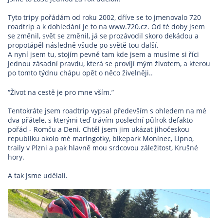
Tyto tripy pořádám od roku 2002, dříve se to jmenovalo 720
roadtrip a k dohledání je to na www.720.cz. Od té doby jsem
se změnil, svět se změnil, já se prozávodil skoro dekádou a
propotápěl následně všude po světě tou další.
A nyní jsem tu, stojím pevně tam kde jsem a musíme si říci
jednou zásadní pravdu, která se províjí mým životem, a kterou
po tomto týdnu chápu opět o něco živelněji..
“Život na cestě je pro mne vším.”
Tentokráte jsem roadtrip vypsal především s ohledem na mé
dva přátele, s kterými teď trávím poslední půlrok defakto
pořád - Romču a Deni. Chtěl jsem jim ukázat jihočeskou
republiku okolo mé maringotky, bikepark Monínec, Lipno,
traily v Plzni a pak hlavně mou srdcovou záležitost, Krušné
hory.
A tak jsme udělali.