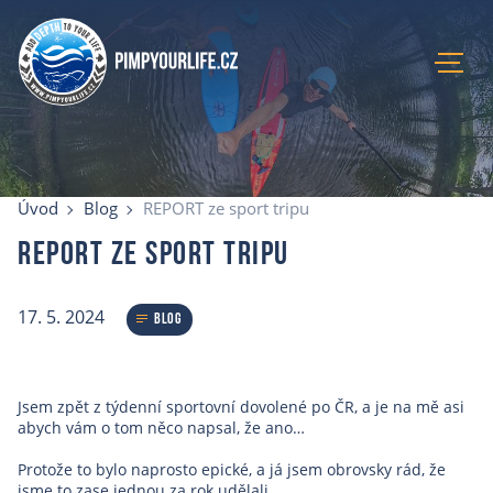
Úvod
Aktuální kurzy
Úvod
Blog
REPORT ze sport tripu
Lokace
REPORT ze sport tripu
Recenze
Blog
17. 5. 2024
O mně
Blog
E-shop
Kontakty
Jsem zpět z týdenní sportovní dovolené po ČR, a je na mě asi
abych vám o tom něco napsal, že ano…
Protože to bylo naprosto epické, a já jsem obrovsky rád, že
jsme to zase jednou za rok udělali.