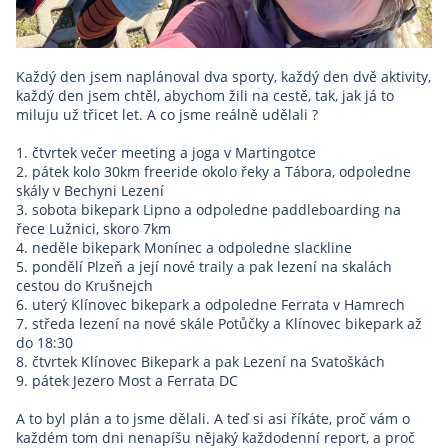
Každý den jsem naplánoval dva sporty, každý den dvě aktivity,
každý den jsem chtěl, abychom žili na cestě, tak, jak já to
miluju už třicet let. A co jsme reálně udělali ?
1. čtvrtek večer meeting a joga v Martingotce
2. pátek kolo 30km freeride okolo řeky a Tábora, odpoledne
skály v Bechyni Lezení
3. sobota bikepark Lipno a odpoledne paddleboarding na
řece Lužnici, skoro 7km
4. neděle bikepark Monínec a odpoledne slackline
5. pondělí Plzeň a její nové traily a pak lezení na skalách
cestou do Krušnejch
6. uterý Klínovec bikepark a odpoledne Ferrata v Hamrech
7. středa lezení na nové skále Potůčky a Klínovec bikepark až
do 18:30
8. čtvrtek Klínovec Bikepark a pak Lezení na Svatoškách
9. pátek Jezero Most a Ferrata DC
A to byl plán a to jsme dělali. A teď si asi říkáte, proč vám o
každém tom dni nenapíšu nějaký každodenní report, a proč