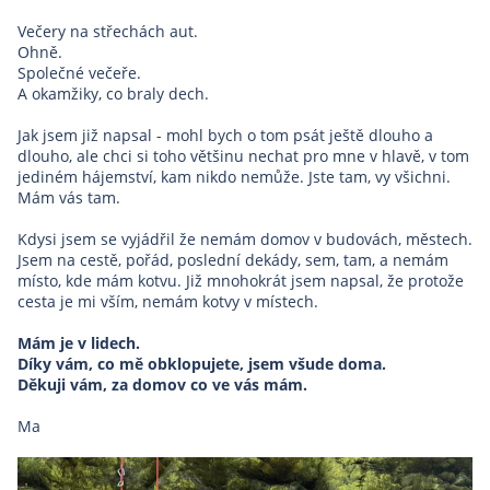
Večery na střechách aut.
Ohně.
Společné večeře.
A okamžiky, co braly dech.
Jak jsem již napsal - mohl bych o tom psát ještě dlouho a
dlouho, ale chci si toho většinu nechat pro mne v hlavě, v tom
jediném hájemství, kam nikdo nemůže. Jste tam, vy všichni.
Mám vás tam.
Kdysi jsem se vyjádřil že nemám domov v budovách, městech.
Jsem na cestě, pořád, poslední dekády, sem, tam, a nemám
místo, kde mám kotvu. Již mnohokrát jsem napsal, že protože
cesta je mi vším, nemám kotvy v místech.
Mám je v lidech.
Díky vám, co mě obklopujete, jsem všude doma.
Děkuji vám, za domov co ve vás mám.
Ma