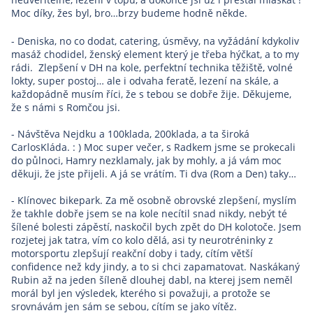
Moc díky, žes byl, bro…brzy budeme hodně někde.
- Deniska, no co dodat, catering, úsměvy, na vyžádání kdykoliv
masáž chodidel, ženský element který je třeba hýčkat, a to my
rádi. Zlepšení v DH na kole, perfektní technika těžiště, volné
lokty, super postoj… ale i odvaha feratě, lezení na skále, a
každopádně musím říci, že s tebou se dobře žije. Děkujeme,
že s námi s Romčou jsi.
- Návštěva Nejdku a 100klada, 200klada, a ta široká
CarlosKláda. : ) Moc super večer, s Radkem jsme se prokecali
do půlnoci, Hamry nezklamaly, jak by mohly, a já vám moc
děkuji, že jste přijeli. A já se vrátím. Ti dva (Rom a Den) taky…
- Klínovec bikepark. Za mě osobně obrovské zlepšení, myslím
že takhle dobře jsem se na kole necítil snad nikdy, nebýt té
šílené bolesti zápěstí, naskočil bych zpět do DH kolotoče. Jsem
rozjetej jak tatra, vím co kolo dělá, asi ty neurotréninky z
motorsportu zlepšují reakční doby i tady, cítím větší
confidence než kdy jindy, a to si chci zapamatovat. Naskákaný
Rubin až na jeden šíleně dlouhej dabl, na kterej jsem neměl
morál byl jen výsledek, kterého si považuji, a protože se
srovnávám jen sám se sebou, cítím se jako vítěz.