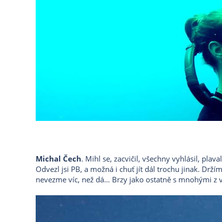
Michal Čech
. Mihl se, zacvičil, všechny vyhlásil, plav
Odvezl jsi PB, a možná i chuť jít dál trochu jinak. Držím
nevezme víc, než dá… Brzy jako ostatně s mnohými z 