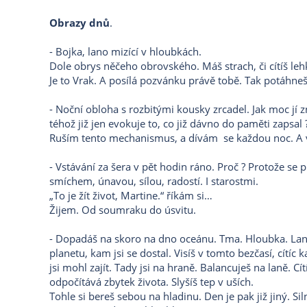
Obrazy dnů
.
-
Bojka, lano mizící v hloubkách.
Dole obrys něčeho obrovského. Máš strach, či cítíš leh
Je to Vrak. A posílá pozvánku právě tobě. Tak potáhneš
- Noční obloha s rozbitými kousky zrcadel. Jak moc jí
téhož již jen evokuje to, co již dávno do paměti zapsal 
Ruším tento mechanismus, a dívám se každou noc. A
- Vstávání za šera v pět hodin ráno. Proč ? Protože 
smíchem, únavou, sílou, radostí. I starostmi.
„To je žít život, Martine.“ říkám si…
Žijem. Od soumraku do úsvitu.
- Dopadáš na skoro na dno oceánu. Tma. Hloubka. Lanyard 
planetu, kam jsi se dostal. Visíš v tomto bezčasí, cítíc
jsi mohl zajít. Tady jsi na hraně. Balancuješ na laně. C
odpočítává zbytek života. Slyšíš tep v uších.
Tohle si bereš sebou na hladinu. Den je pak již jiný. Si