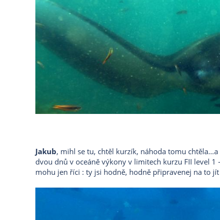
Jakub
, mihl se tu, chtěl kurzík, náhoda tomu chtěla…
dvou dnů v oceáně výkony v limitech kurzu FII level 1 –
mohu jen říci : ty jsi hodně, hodně připravenej na to jít