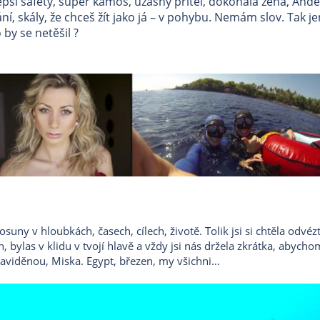
jlepší safety, super kámoš, úžasný přítel, dokonalá žena, And
í, skály, že chceš žít jako já – v pohybu. Nemám slov. Tak jen
by se netěšil ?
suny v hloubkách, časech, cílech, životě. Tolik jsi si chtěla odvéz
fín, bylas v klidu v tvojí hlavě a vždy jsi nás držela zkrátka, abych
naviděnou, Miska. Egypt, březen, my všichni…