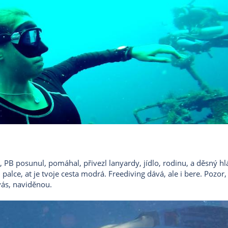
al, PB posunul, pomáhal, přivezl lanyardy, jídlo, rodinu, a děsný hl
 palce, at je tvoje cesta modrá. Freediving dává, ale i bere. Pozor,
vás, naviděnou.