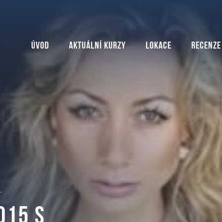
Úvod
Aktuální kurzy
Lokace
Recenze
.
015 s