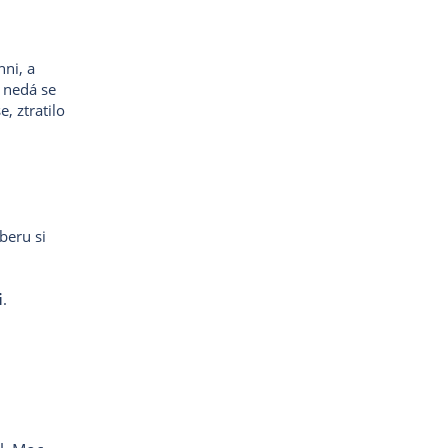
hni, a
, nedá se
, ztratilo
beru si
i
.