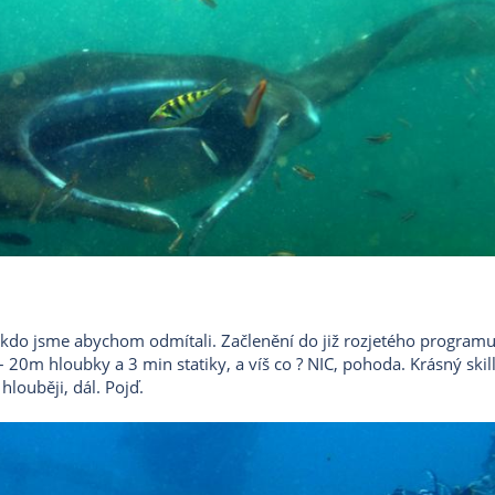
a kdo jsme abychom odmítali. Začlenění do již rozjetého program
 20m hloubky a 3 min statiky, a víš co ? NIC, pohoda. Krásný skill
 hlouběji, dál. Pojď.