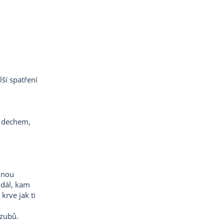
ší spatření
o dechem,
jinou
ejdál, kam
krve jak ti
 zubů.