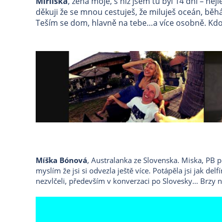
Mirliska
, žena moje, s níž jsem tu byl 14 dní – ne
děkuji že se mnou cestuješ, že miluješ oceán, běhán
Teším se dom, hlavně na tebe…a více osobně. Kdo 
Míška Bónová
, Australanka ze Slovenska. Miska, PB po
myslím že jsi si odvezla ještě více. Potápěla jsi jak del
nezvlčeli, především v konverzaci po Slovesky… Brzy 