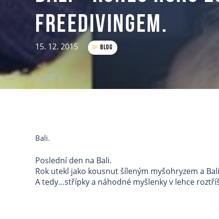
freedivingem.
15. 12. 2015
Blog
Bali.
Poslední den na Bali.
Rok utekl jako kousnut šíleným myšohryzem a Bali b
A tedy…střípky a náhodné myšlenky v lehce roztří