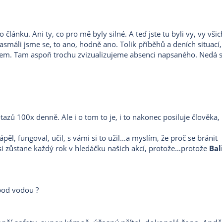
lánku. Ani ty, co pro mě byly silné. A teď jste tu byli vy, vy všic
asmáli jsme se, to ano, hodně ano. Tolik příběhů a deních situací
nkem. Tam aspoň trochu zvizualizujeme absenci napsaného. Nedá se
azů 100x denně. Ale i o tom to je, i to nakonec posiluje člověka, 
ěl, fungoval, učil, s vámi si to užil…a myslím, že proč se bránit
asi zůstane každý rok v hledáčku našich akcí, protože…protože
Bal
y pod vodou ?