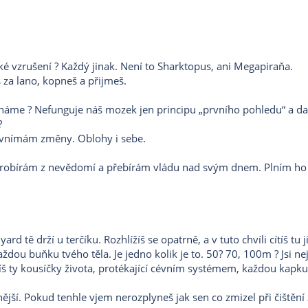
ké vzrušení ? Každý jinak. Není to Sharktopus, ani Megapiraňa.
 za lano, kopneš a přijmeš.
 známe ? Nefunguje náš mozek jen principu „prvního pohledu“ a dal
?
 vnímám změny. Oblohy i sebe.
se probírám z nevědomí a přebírám vládu nad svým dnem. Plním h
tě drží u terčíku. Rozhlížíš se opatrně, a v tuto chvíli cítíš tu 
 každou buňku tvého těla. Je jedno kolik je to. 50? 70, 100m ? Jsi n
ítíš ty kousíčky života, protékající cévním systémem, každou kapku 
lnější. Pokud tenhle vjem nerozplyneš jak sen co zmizel při čištění