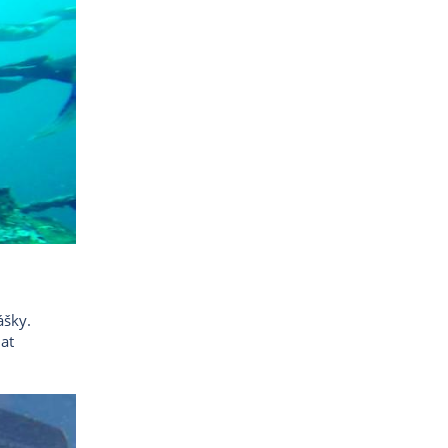
ášky.
 at