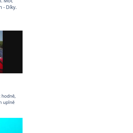
ěl. Moc
 - Díky.
t hodně,
om uplně