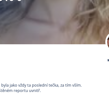
M
yla jako vždy ta poslední tečka, za tím vším.
štěném reportu uvnitř.