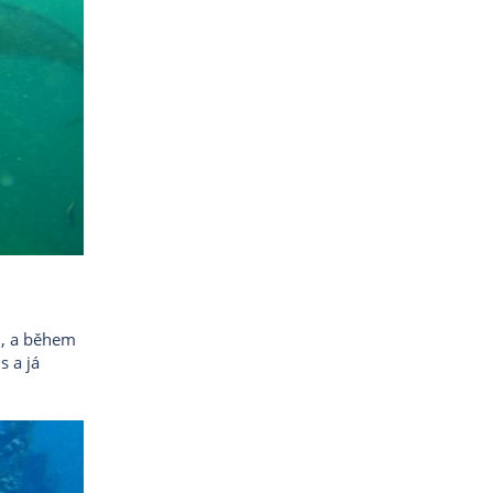
u, a během
s a já