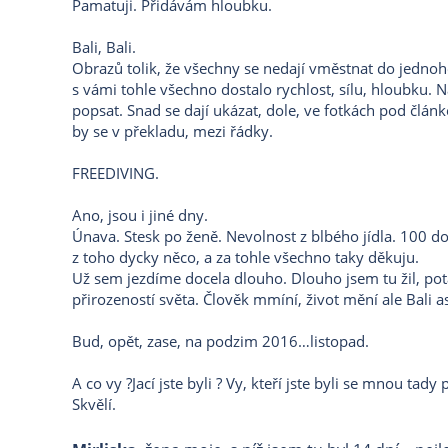
Pamatuji. Přidávám hloubku.
Bali, Bali.
Obrazů tolik, že všechny se nedají vměstnat do jednoho č
s vámi tohle všechno dostalo rychlost, sílu, hloubku. N
popsat. Snad se dají ukázat, dole, ve fotkách pod člá
by se v překladu, mezi řádky.
FREEDIVING.
Ano, jsou i jiné dny.
Únava. Stesk po ženě. Nevolnost z blbého jídla. 100 dot
z toho dycky něco, a za tohle všechno taky děkuju.
Už sem jezdíme docela dlouho. Dlouho jsem tu žil, potáp
přirozeností světa. Člověk mmíní, život mění ale Bali 
Bud, opět, zase, na podzim 2016…listopad.
A co vy ?Jací jste byli ? Vy, kteří jste byli se mnou tad
Skvělí.