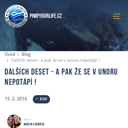
Úvod
Aktuální kurzy
Úvod
Blog
Lokace
Dalších deset - a pak že se v unoru nepotápí !
Recenze
Dalších deset - a pak že se v unoru
Blog
nepotápí !
O mně
E-shop
15. 2. 2016
Kontakty
Blog
Autor
Martin Cheníček