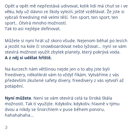
Opět a opět mě nepřestává udivovat, kolik lidí má chuť se i ve
věku, kdy už dávno ze školy vylezli, ještě vzdělávat. Že jste si
vybrali freediving mě velmi těší. Ten sport, ten sport, ten
sport.. Otvírá mnoho možností.
Tak to asi nejlépe definovat.
Můžete si nyní hrát už skoro všude. Nejenom běhat po lesích
a jezdit na kole či snowboardovat nebo lyžovat... nyní se vám
otevírá možnost využít zbytek planety, který pokrývá voda.
A z něj si udělat hřiště.
Na kurzech nám většinou nejde jen o to aby jste byli
freedivery, několikrát vám to vždyť říkám. Vytváříme z vás
především zkušené safety divery, freedivery z vás vytvoří až
potápění.
Nyní můžete
. Není se vám otevírá celá ta široká škála
možností. Tak ti využijte. Kdykoliv, kdykoliv, hlavně v týmu
dvou a nikdy se šnorchlem v puse během ponoru,
hahahahaha...
;)