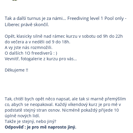
Tak a další turnus je za námi… Freediving level 1 Pool only -
Liberec právě skončil.
Opět, klasicky silně nad rámec kurzu v sobotu od 9h do 22h
do večera a v neděli od 9 do 18h.
A vy jste nás rozmnožili.
O dalších 1O freediverů : )
Vevnitř, fotogalerie z kurzu pro vás…
Děkujeme !!
Tak, chtěl bych opět něco napsat, ale tak si marně přemýšlím
co, abych se neopakoval. Každý víkendový kurz je pro mě v
podstatě stejný stran osnov. Nicméně pokaždý přijede 10
úplně nových lidí.
Takže je stejný, nebo jiný?
Odpověď : je pro mě naprosto jiný.