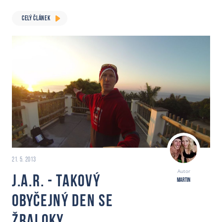
CELÝ ČLÁNEK
21. 5. 2013
Autor
J.A.R. - Takový
Martin
obyčejný den se
žraloky