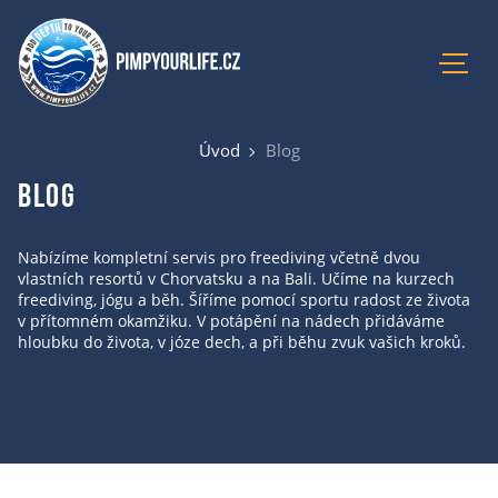
Úvod
Blog
Úvod
Aktuální kurzy
Blog
Lokace
Recenze
Nabízíme kompletní servis pro freediving včetně dvou
vlastních resortů v Chorvatsku a na Bali. Učíme na kurzech
Blog
freediving, jógu a běh. Šíříme pomocí sportu radost ze života
O mně
v přítomném okamžiku. V potápění na nádech přidáváme
hloubku do života, v józe dech, a při běhu zvuk vašich kroků.
E-shop
Kontakty