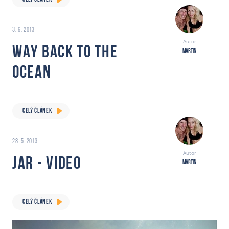
3. 6. 2013
Autor
WAY BACK TO THE
Martin
OCEAN
CELÝ ČLÁNEK
28. 5. 2013
Autor
JAR - video
Martin
CELÝ ČLÁNEK