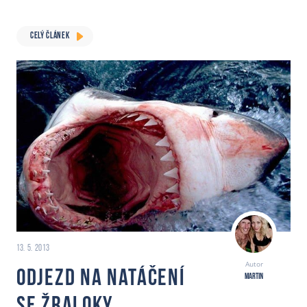
CELÝ ČLÁNEK
13. 5. 2013
Autor
Odjezd na natáčení
Martin
se Žraloky