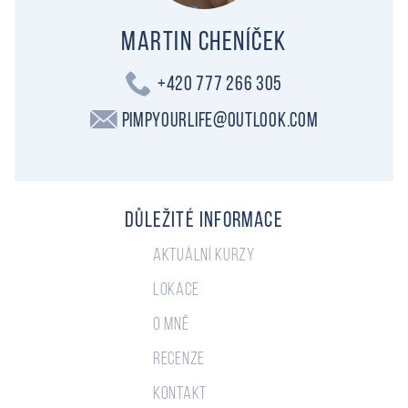
Martin Cheníček
+420 777 266 305
PimpYourLife@outlook.com
Důležité informace
Aktuální kurzy
Lokace
O mně
Recenze
Kontakt