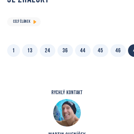
CELÝ ČLÁNEK
1
13
24
36
44
45
46
RYCHLÝ KONTAKT