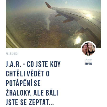
26. 5. 2013
Autor
J.A.R. - Co jste kdy
Martin
chtěli vědět o
potápění se
žraloky, ale báli
jste se zeptat...