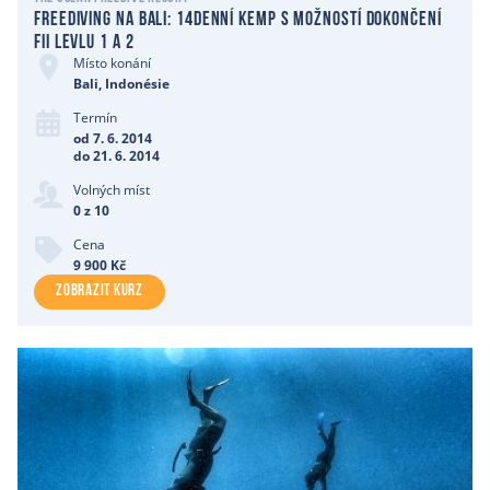
Freediving na Bali: 14denní kemp s možností dokončení
FII levlu 1 a 2
Místo konání
Bali, Indonésie
Termín
od 7. 6. 2014
do 21. 6. 2014
Volných míst
0 z 10
Cena
9 900 Kč
ZOBRAZIT KURZ