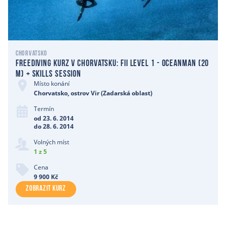
Chorvatsko
Freediving kurz v Chorvatsku: Fii level 1 - Oceanman (20
m) + skills session
Místo konání
Chorvatsko, ostrov Vir (Zadarská oblast)
Termín
od 23. 6. 2014
do 28. 6. 2014
Volných míst
1 z 5
Cena
9 900 Kč
ZOBRAZIT KURZ