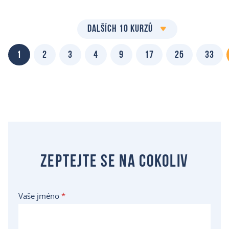
DALŠÍCH 10 KURZŮ
1
2
3
4
9
17
25
33
Zeptejte se na cokoliv
Vaše jméno
*