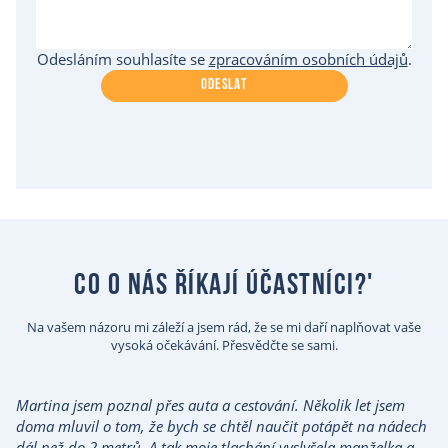
Odesláním souhlasíte se
zpracováním osobních údajů
.
ODESLAT
co o nás říkají účastníci?'
Na vašem názoru mi záleží a jsem rád, že se mi daří naplňovat vaše
vysoká očekávání. Přesvědčte se sami.
Martina jsem poznal přes auta a cestování. Několik let jsem
doma mluvil o tom, že bych se chtěl naučit potápět na nádech
dál než do 2 metrů. A tak moje tlachání vyslyšela manželka a