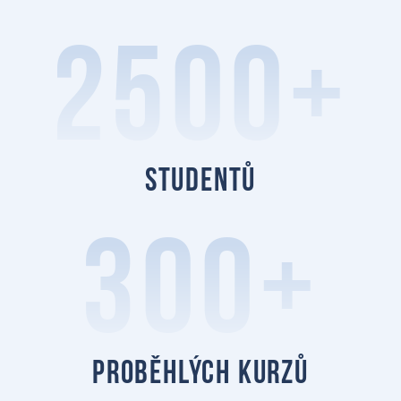
2500+
studentů
300+
proběhlých kurzů