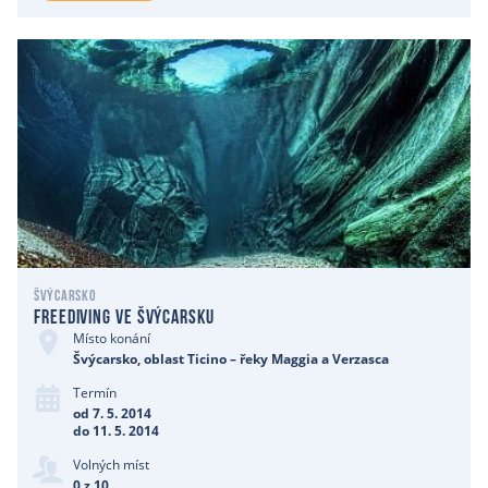
Švýcarsko
Freediving ve Švýcarsku
Místo konání
Švýcarsko, oblast Ticino – řeky Maggia a Verzasca
Termín
od 7. 5. 2014
do 11. 5. 2014
Volných míst
0 z 10