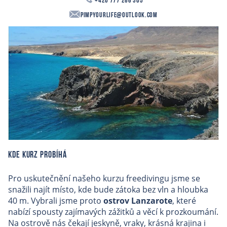
+420 777 266 305
PimpYourLife@outlook.com
Kde kurz probíhá
Pro uskutečnění našeho kurzu freedivingu jsme se
snažili najít místo, kde bude zátoka bez vln a hloubka
40 m. Vybrali jsme proto
ostrov Lanzarote
, které
nabízí spousty zajímavých zážitků a věcí k prozkoumání.
Na ostrově nás čekají jeskyně, vraky, krásná krajina i