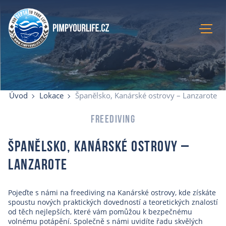
Úvod
Aktuální kurzy
Úvod
Lokace
Španělsko, Kanárské ostrovy – Lanzarote
Lokace
Recenze
Freediving
Blog
Španělsko, Kanárské ostrovy –
O mně
E-shop
Lanzarote
Kontakty
Pojeďte s námi na freediving na Kanárské ostrovy, kde získáte
spoustu nových praktických dovedností a teoretických znalostí
od těch nejlepších, které vám pomůžou k bezpečnému
volnému potápění. Společně s námi uvidíte řadu skvělých