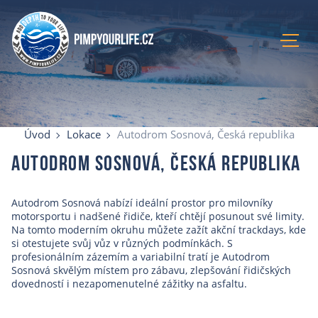
Úvod
Aktuální kurzy
Úvod
Lokace
Autodrom Sosnová, Česká republika
Lokace
Autodrom Sosnová, Česká republika
Recenze
Blog
Autodrom Sosnová nabízí ideální prostor pro milovníky
O mně
motorsportu i nadšené řidiče, kteří chtějí posunout své limity.
E-shop
Na tomto moderním okruhu můžete zažít akční trackdays, kde
si otestujete svůj vůz v různých podmínkách. S
Kontakty
profesionálním zázemím a variabilní tratí je Autodrom
Sosnová skvělým místem pro zábavu, zlepšování řidičských
dovedností i nezapomenutelné zážitky na asfaltu.