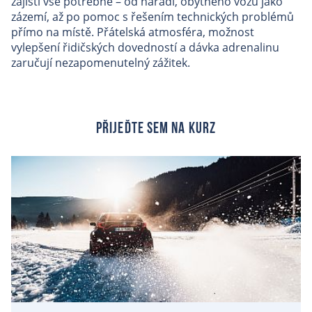
zajistí vše potřebné – od nářadí, obytného vozu jako
zázemí, až po pomoc s řešením technických problémů
přímo na místě. Přátelská atmosféra, možnost
vylepšení řidičských dovedností a dávka adrenalinu
zaručují nezapomenutelný zážitek.
Přijeďte sem na kurz