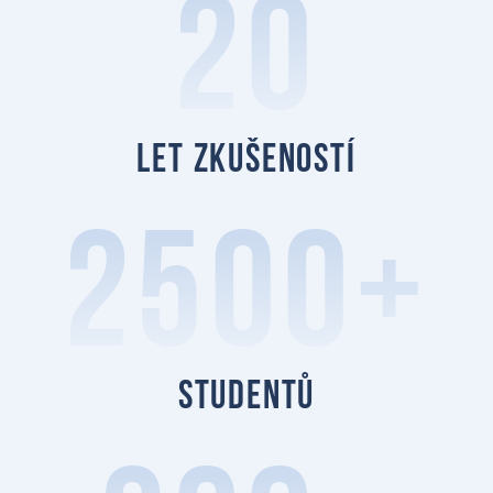
20
let zkušeností
2500+
studentů