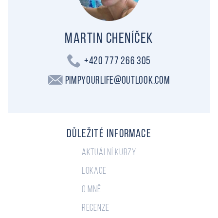
Martin Cheníček
+420 777 266 305
PimpYourLife@outlook.com
Důležité informace
Aktuální kurzy
Lokace
O mně
Recenze