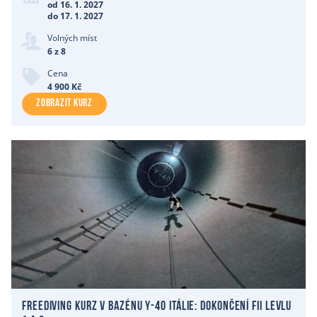
od 16. 1. 2027
do 17. 1. 2027
Volných míst
6 z 8
Cena
4 900 Kč
ZOBRAZIT KURZ
Freediving kurz v bazénu Y-40 Itálie: dokončení FII levlu