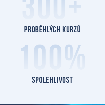
300+
proběhlých kurzů
100%
spolehlivost