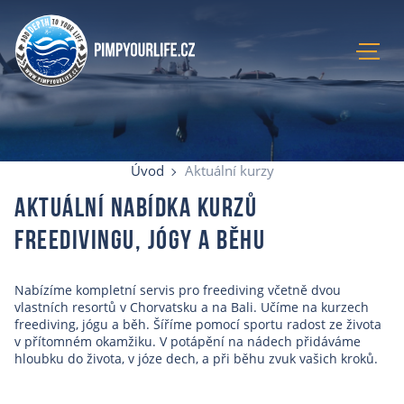
Úvod
Aktuální kurzy
Úvod
Aktuální kurzy
Lokace
Aktuální nabídka kurzů
Recenze
Blog
freedivingu, jógy a běhu
O mně
E-shop
Nabízíme kompletní servis pro freediving včetně dvou
vlastních resortů v Chorvatsku a na Bali. Učíme na kurzech
Kontakty
freediving, jógu a běh. Šíříme pomocí sportu radost ze života
v přítomném okamžiku. V potápění na nádech přidáváme
hloubku do života, v józe dech, a při běhu zvuk vašich kroků.