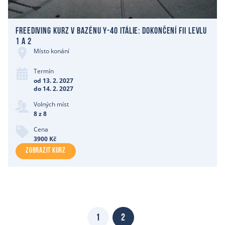
Freediving kurz v bazénu Y-40 Itálie: dokončení FII levlu
1 a 2
Místo konání
Termín
od 13. 2. 2027
do 14. 2. 2027
Volných míst
8 z 8
Cena
3900 Kč
ZOBRAZIT KURZ
1
2