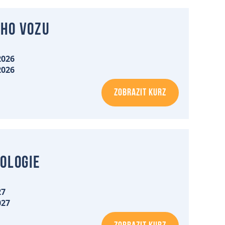
eho vozu
2026
2026
ZOBRAZIT KURZ
iologie
27
027