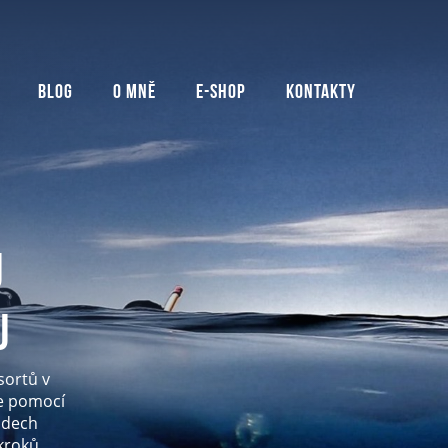
Blog
O mně
E-shop
Kontakty
ů
u
sortů v
me pomocí
ádech
kroků.