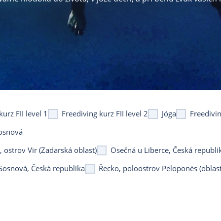
urz FII level 1
Freediving kurz FII level 2
Jóga
Freedivi
osnová
 ostrov Vir (Zadarská oblast)
Osečná u Liberce, Česká republi
osnová, Česká republika
Řecko, poloostrov Peloponés (oblas