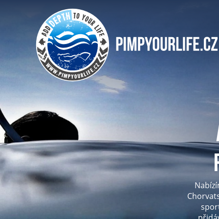
Nabízí
Chorvats
spor
přidá