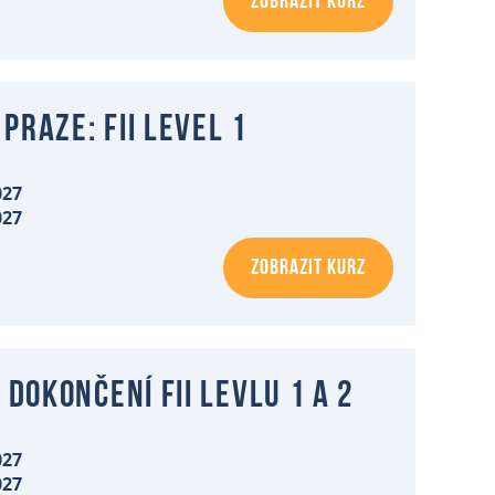
ZOBRAZIT KURZ
Praze: FII level 1
027
027
ZOBRAZIT KURZ
 dokončení FII levlu 1 a 2
027
027