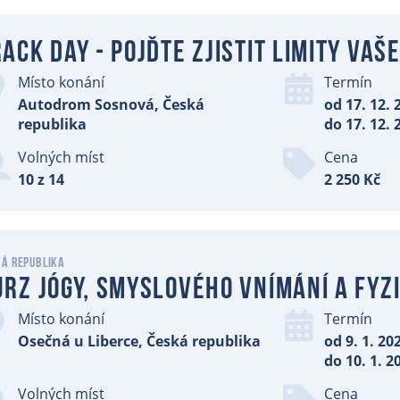
ack Day - pojďte zjistit limity vaš
Místo konání
Termín
Autodrom Sosnová, Česká
od 17. 12. 
republika
do 17. 12. 
Volných míst
Cena
10 z 14
2 250 Kč
ká republika
urz jógy, smyslového vnímání a fyz
Místo konání
Termín
Osečná u Liberce, Česká republika
od 9. 1. 20
do 10. 1. 2
Volných míst
Cena