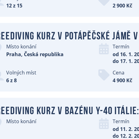
12 z 15
2 900 Kč
eediving kurz v potápěčské jámě v 
Místo konání
Termín
Praha, Česká republika
od 16. 1. 2
do 17. 1. 2
Volných míst
Cena
6 z 8
4 900 Kč
eediving kurz v bazénu Y-40 Itálie:
Místo konání
Termín
od 11. 2. 2
do 12. 2. 2