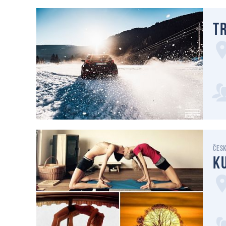
Tr
Čes
K