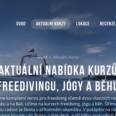
Úvod
Aktuální kurzy
Lokace
Recenze
Úvod
Aktuální kurzy
Aktuální nabídka kurz
freedivingu, jógy a běh
me kompletní servis pro freediving včetně dvou vlastních re
ku a na Bali. Učíme na kurzech freediving, jógu a běh. Šíří
tu radost ze života v přítomném okamžiku. V potápění na n
váme hloubku do života, v józe dech, a při běhu zvuk vašich 