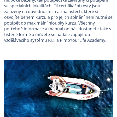
hluboké bazény, tak potápěčské základny či potápění
ve speciálních lokalitách. FII certifikační testy jsou
založeny na dovednostech a znalostech, které si
osvojíte během kurzu a pro jejich splnění není nutné se
potápět do maximální hloubky kurzu. Všechny
potřebné
informace a manuál od nás dostanete také v
tištěné formě a můžete se nadále zapojit do
vzdělávacího systému F.I.I. a PimpYourLife Academy.