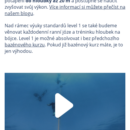
potápění
do hloubky až 20 m
a postupně se naučit
zvyšovat svůj výkon.
Více informací si můžete přečíst na
našem blogu
.
Nad rámec výuky standardů level 1 se také budeme
věnovat každodenní ranní józe a tréninku hloubek na
bójce. Level 1 je možné absolvovat i bez předchozího
bazénového kurzu
. Pokud již bazénový kurz máte, je to
jen výhodou.