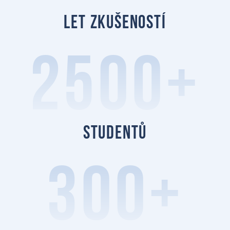
let zkušeností
2500+
studentů
300+