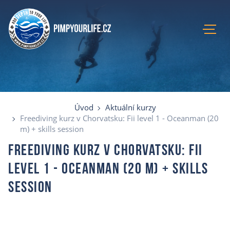
Úvod
Aktuální kurzy
Lokace
Úvod
Aktuální kurzy
Recenze
Freediving kurz v Chorvatsku: Fii level 1 - Oceanman (20
m) + skills session
Blog
O mně
Freediving kurz v Chorvatsku: Fii
E-shop
level 1 - Oceanman (20 m) + skills
Kontakty
session