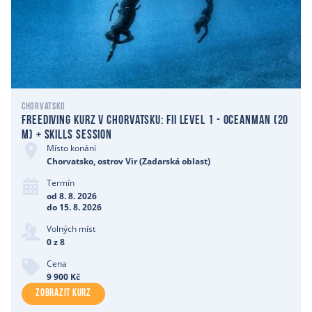
Chorvatsko
Freediving kurz v Chorvatsku: Fii level 1 - Oceanman (20
m) + skills session
Místo konání
Chorvatsko, ostrov Vir (Zadarská oblast)
Termín
od 8. 8. 2026
do 15. 8. 2026
Volných míst
0 z 8
Cena
9 900 Kč
ZOBRAZIT KURZ