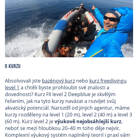
O kurzu
Absolvovali jste
bazénový kurz
nebo
kurz freedivingu
level 1
a chtěli byste prohloubit své znalosti a
dovednosti? Kurz FII level 2 Deepblue je skvělým
řešením, jak na tyto kurzy navázat a rozvíjet svůj
akvatický potenciál. Narozdíl od jiných agentur, máme
kurzy rozděleny na level 1 (20 m), level 2 (40 m) a level 3
(60 m). Kurz level 2 je
výukově nejobsáhlejší kurz
,
neboť se mezi hloubkou 20–40 m toho děje nejvíc.
Komplexní výukový systém naplněný teorií i praxí vám