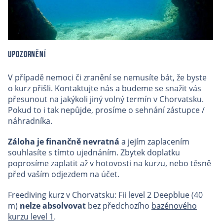
Upozornění
V případě nemoci či zranění se nemusíte bát, že byste
o kurz přišli. Kontaktujte nás a budeme se snažit vás
přesunout na jakýkoli jiný volný termín v Chorvatsku.
Pokud to i tak nepůjde, prosíme o sehnání zástupce /
náhradníka.
Záloha je finančně nevratná
a jejím zaplacením
souhlasíte s tímto ujednáním. Zbytek doplatku
poprosíme zaplatit až v hotovosti na kurzu, nebo těsně
před vaším odjezdem na účet.
Freediving kurz v Chorvatsku: Fii level 2 Deepblue (40
m)
nelze absolvovat
bez předchozího
bazénového
kurzu level 1
.