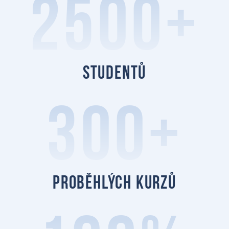
2500+
studentů
300+
proběhlých kurzů