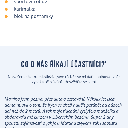
sportovní obuv
karimatka
blok na poznámky
co o nás říkají účastníci?'
Na vašem názoru mi záleží a jsem rád, že se mi daří naplňovat vaše
vysoká očekávání. Přesvědčte se sami.
Martina jsem poznal přes auta a cestování. Několik let jsem
doma mluvil o tom, že bych se chtěl naučit potápět na nádech
dál než do 2 metrů. A tak moje tlachání vyslyšela manželka a
obdarovala mě kurzem v Libereckém bazénu. Super 2 dny,
spoustu zajímavostí a jak je u Martina zvykem, tak i spoustu