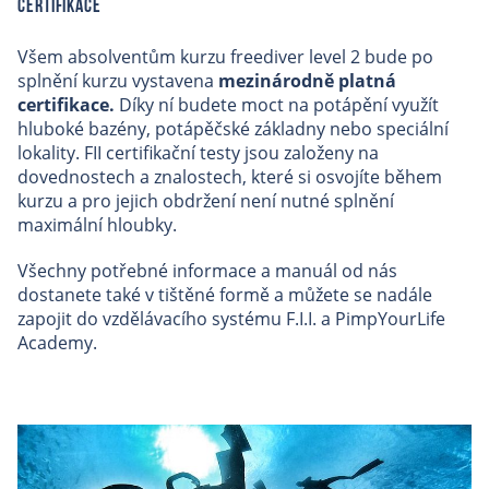
Certifikace
Všem absolventům kurzu freediver level 2 bude po
splnění kurzu vystavena
mezinárodně platná
certifikace.
Díky ní budete moct na potápění využít
hluboké bazény, potápěčské základny nebo speciální
lokality. FII certifikační testy jsou založeny na
dovednostech a znalostech, které si osvojíte během
kurzu a pro jejich obdržení není nutné splnění
maximální hloubky.
Všechny potřebné informace a manuál od nás
dostanete také v tištěné formě a můžete se nadále
zapojit do vzdělávacího systému F.I.I. a PimpYourLife
Academy.