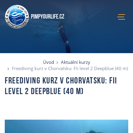
Úvod
Aktuální kurzy
Lokace
Úvod
Aktuální kurzy
Recenze
Freediving kurz v Chorvatsku: Fii level 2 Deepblue (40 m)
Blog
Freediving kurz v Chorvatsku: Fii
O mně
level 2 Deepblue (40 m)
E-shop
Kontakty