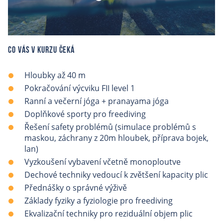
Co vás v kurzu čeká
Hloubky až 40 m
Pokračování výcviku FII level 1
Ranní a večerní jóga + pranayama jóga
Doplňkové sporty pro freediving
Řešení safety problémů (simulace problémů s
maskou, záchrany z 20m hloubek, příprava bojek,
lan)
Vyzkoušení vybavení včetně monoploutve
Dechové techniky vedoucí k zvětšení kapacity plic
Přednášky o správné výživě
Základy fyziky a fyziologie pro freediving
Ekvalizační techniky pro reziduální objem plic