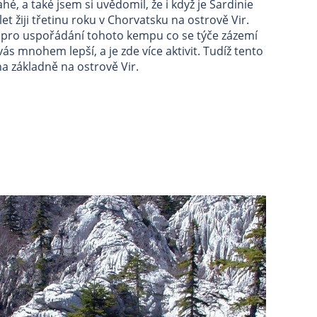
ahé, a také jsem si uvědomil, že i když je Sardinie
let žiji třetinu roku v Chorvatsku na ostrově Vir.
 pro uspořádání tohoto kempu co se týče zázemí
ás mnohem lepší, a je zde více aktivit. Tudíž tento
a základně na ostrově Vir.