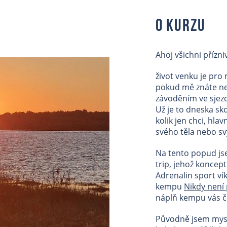
O kurzu
Ahoj všichni přízni
život venku je pro 
pokud mě znáte neb
závoděním ve sjez
Už je to dneska sko
kolik jen chci, hla
svého těla nebo sv
Na tento popud js
trip, jehož koncept
Adrenalin sport v
kempu
Nikdy není
náplň kempu vás č
Původně jsem mysl