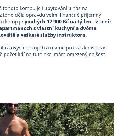
 tohoto kempu je i ubytování u nás na
z toho dělá opravdu velmi finančně příjemný
nto kemp je
pouhých 12 900 Kč na týden - v ceně
a apartmánech s vlastní kuchyní a dvěma
viště a veškeré služby instruktora.
ulůžkových pokojích a máme pro vás k dispozici
 počet lidí na tuto akci mám omezený na šest.