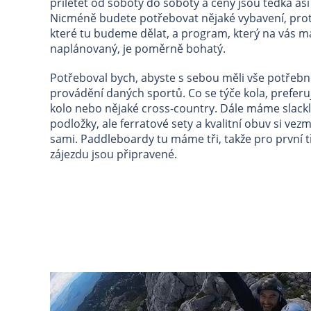
přiletět od soboty do soboty a ceny jsou teďka asi
Nicméně budete potřebovat nějaké vybavení, prot
které tu budeme dělat, a program, který na vás 
naplánovaný, je poměrně bohatý.
Potřeboval bych, abyste s sebou měli vše potřebn
provádění daných sportů. Co se týče kola, prefer
kolo nebo nějaké cross-country. Dále máme slackl
podložky, ale ferratové sety a kvalitní obuv si ve
sami. Paddleboardy tu máme tři, takže pro první t
zájezdu jsou připravené.