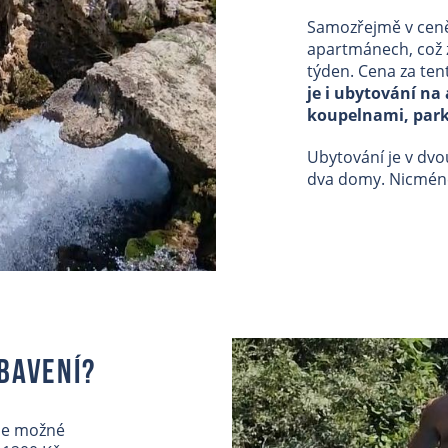
Samozřejmě v ceně
apartmánech, což 
týden. Cena za te
je i ubytování n
koupelnami, parko
Ubytování je v dvo
dva domy. Nicméně
ybavení?
 je možné