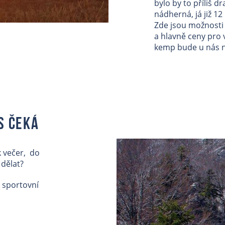
bylo by to příliš dr
nádherná, já již 12 
Zde jsou možnosti
a hlavně ceny pro v
kemp bude u nás n
s čeká
 večer, do
 dělat?
 sportovní