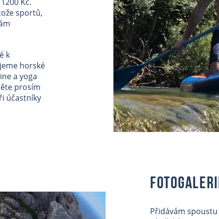
 1200 Kč.
ože sportů,
mám
é k
ujeme horské
ine a yoga
změte prosím
ři účastníky
Fotogaleri
Přidávám spoustu f