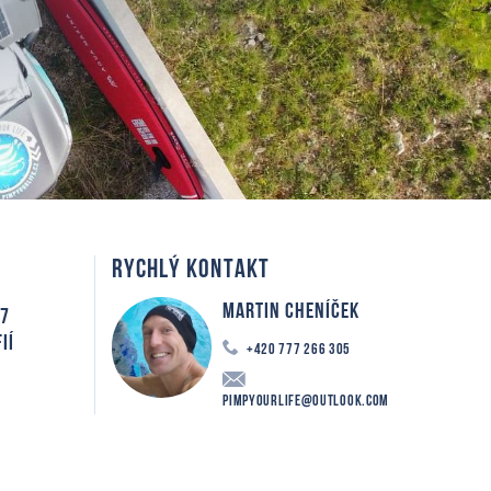
RYCHLÝ KONTAKT
Martin Cheníček
 7
IÍ
+420 777 266 305
PimpYourLife@outlook.com