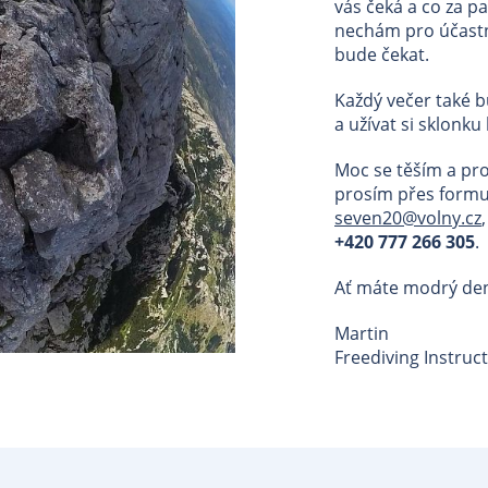
vás čeká a co za p
nechám pro účastní
bude čekat.
Každý večer také b
a užívat si sklonku
Moc se těším a pro 
prosím přes formu
seven20@volny.cz
+420
777 266 305
.
Ať máte modrý de
Martin
Freediving Instruc