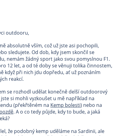
vci outdooru,
mě absolutně vším, což už jste asi pochopili,
o sledujete. Od dob, kdy jsem skončil se
du, nemám žádný sport jako svou pomyslnou F1.
ro 12 let, a od té doby se věnuji tolika činnostem,
vně když při nich jdu dopředu, ať už poznáním
ých reakcí.
em se rozhodl udělat konečně delší outdoorový
 jste si mohli vyzkoušet u mě například na
íkendu (překřtěném na
Kemp bolesti
) nebo na
 pozdě
. A o co tedy půjde, kdy to bude, a jaká
eká?
el, že podobný kemp uděláme na Sardinii, ale