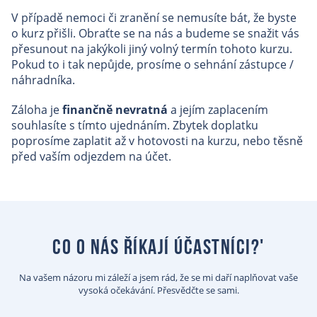
V případě nemoci či zranění se nemusíte bát, že byste
o kurz přišli. Obraťte se na nás a budeme se snažit vás
přesunout na jakýkoli jiný volný termín tohoto kurzu.
Pokud to i tak nepůjde, prosíme o sehnání zástupce /
náhradníka.
Záloha je
finančně nevratná
a jejím zaplacením
souhlasíte s tímto ujednáním. Zbytek doplatku
poprosíme zaplatit až v hotovosti na kurzu, nebo těsně
před vaším odjezdem na účet.
co o nás říkají účastníci?'
Na vašem názoru mi záleží a jsem rád, že se mi daří naplňovat vaše
vysoká očekávání. Přesvědčte se sami.