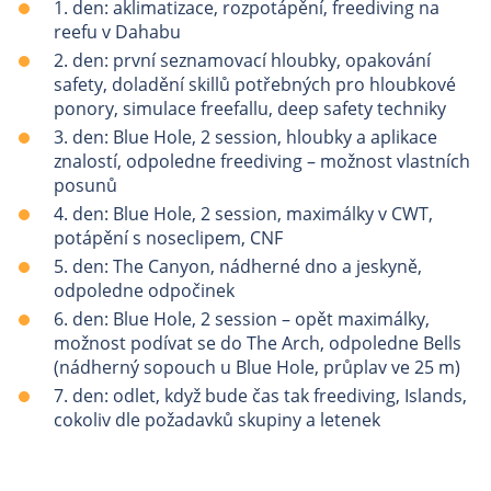
1. den: aklimatizace, rozpotápění, freediving na
reefu v Dahabu
2. den: první seznamovací hloubky, opakování
safety, doladění skillů potřebných pro hloubkové
ponory, simulace freefallu, deep safety techniky
3. den: Blue Hole, 2 session, hloubky a aplikace
znalostí, odpoledne freediving – možnost vlastních
posunů
4. den: Blue Hole, 2 session, maximálky v CWT,
potápění s noseclipem, CNF
5. den: The Canyon, nádherné dno a jeskyně,
odpoledne odpočinek
6. den: Blue Hole, 2 session – opět maximálky,
možnost podívat se do The Arch, odpoledne Bells
(nádherný sopouch u Blue Hole, průplav ve 25 m)
7. den: odlet, když bude čas tak freediving, Islands,
cokoliv dle požadavků skupiny a letenek