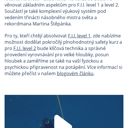
věnovat základním aspektům pro F.I.I. level 1 a level 2.
Součástí je také komplexní výukový systém pod
vedením třinácti násobného mistra světa a
rekordmana Martina Štěpánka.
Pro ty, kteří chtějí absolvovat
F.I.I. level 1,
zde nabízíme
možnost dodělat pokročilý plnohodnotný safety kurz a
pro
F.I.I. level 2
bude klíčová technika a správné
provedení vyrovnávání pro velké hloubky, posun
hloubek a zaměříme se také na vaší fyzickou a
psychickou připravenost na potápění. Více informací si
můžete přečíst v našem
blogovém článku
.