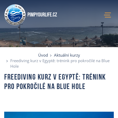
Úvod
Aktuální kurzy
Lokace
Úvod
Aktuální kurzy
Recenze
Freediving kurz v Egyptě: trénink pro pokročilé na Blue
Hole
Blog
O mně
Freediving kurz v Egyptě: trénink
E-shop
pro pokročilé na Blue Hole
Kontakty