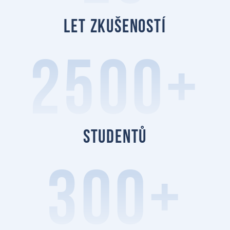
let zkušeností
2500+
studentů
300+