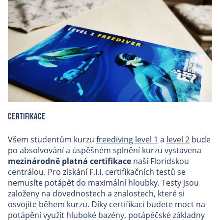
Certifikace
Všem studentům kurzu
freediving level 1
a
level 2
bude
po absolvování a úspěšném splnění kurzu vystavena
mezinárodně platná certifikace
naší Floridskou
centrálou. Pro získání F.I.I. certifikačních testů se
nemusíte potápět do maximální hloubky. Testy jsou
založeny na dovednostech a znalostech, které si
osvojíte během kurzu. Díky certifikaci budete moct na
potápění využít hluboké bazény, potápěčské základny